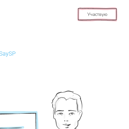
Участвую
tSaySP