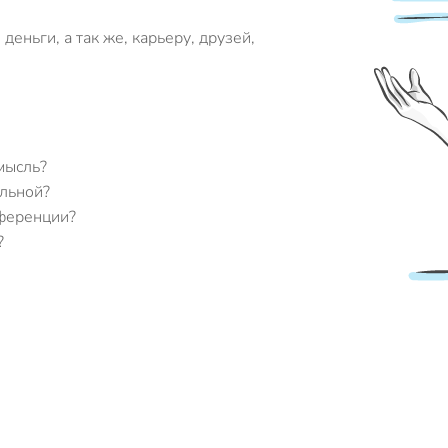
еньги, а так же, карьеру, друзей,
мысль?
альной?
нференции?
?