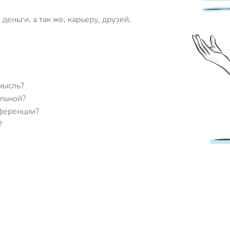
еньги, а так же, карьеру, друзей,
мысль?
альной?
нференции?
?