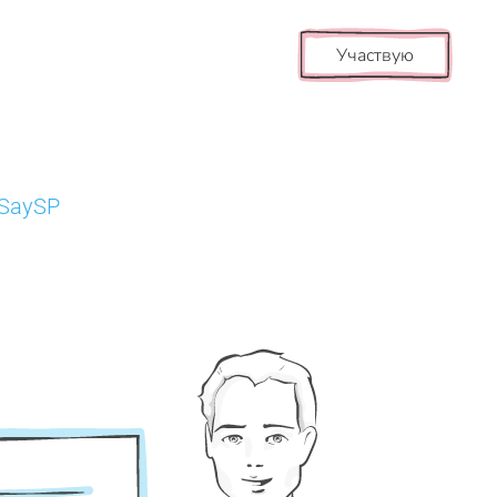
Участвую
tSaySP