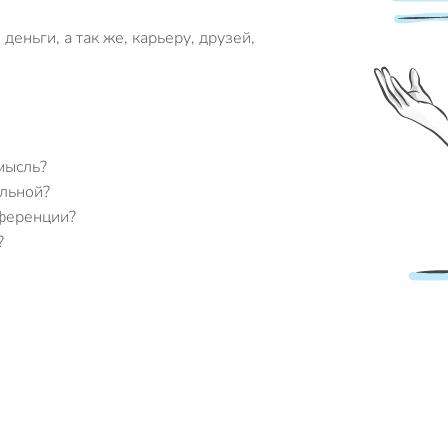
еньги, а так же, карьеру, друзей,
мысль?
альной?
нференции?
?