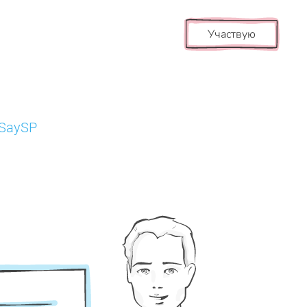
Участвую
tSaySP